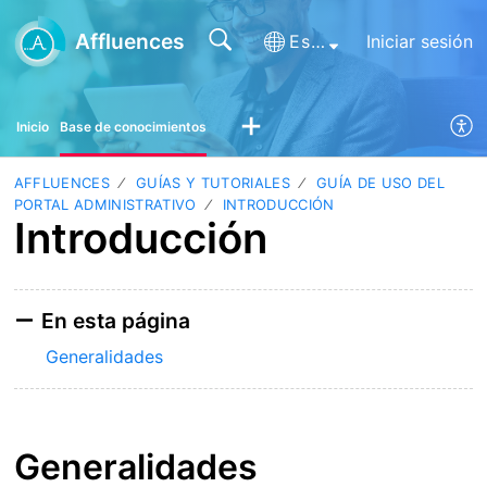
Affluences
Español (España)
Iniciar sesión
Inicio
Base de conocimientos
AFFLUENCES
GUÍAS Y TUTORIALES
GUÍA DE USO DEL
PORTAL ADMINISTRATIVO
INTRODUCCIÓN
Introducción
En esta página
Generalidades
Generalidades