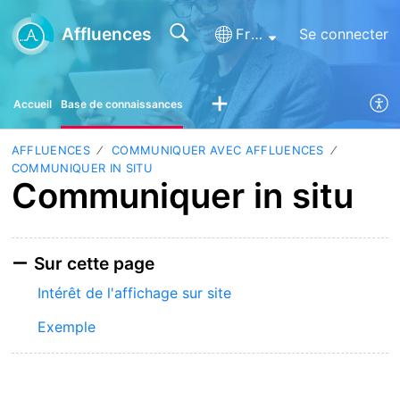
Affluences
Français (France)
Se connecter
Accueil
Base de connaissances
AFFLUENCES
COMMUNIQUER AVEC AFFLUENCES
COMMUNIQUER IN SITU
Communiquer in situ
Sur cette page
Intérêt de l'affichage sur site
Exemple