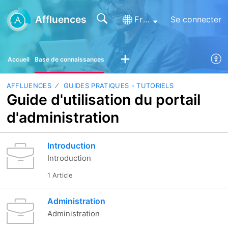
Affluences
Français (France)
Se connecter
Accueil
Base de connaissances
AFFLUENCES
GUIDES PRATIQUES - TUTORIELS
Guide d'utilisation du portail
d'administration
Introduction
Introduction
1 Article
Administration
Administration