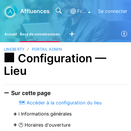
Affluences
Français (France)
Se connecter
Accueil
Base de connaissances
LINEBERTY
PORTAIL ADMIN
🏢 Configuration —
Lieu
Sur cette page
🗺️ Accéder à la configuration du lieu
ℹ️ Informations générales
🕐 Horaires d'ouverture