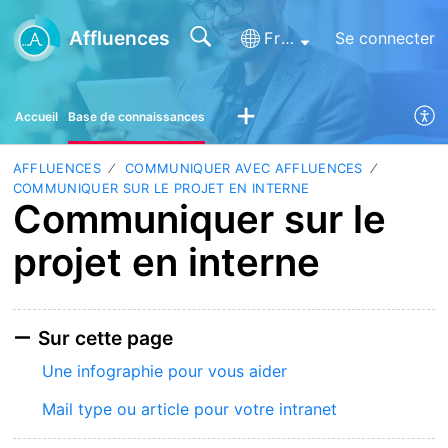
Affluences
Français (France)
Se connecter
Accueil
Base de connaissances
AFFLUENCES
COMMUNIQUER AVEC AFFLUENCES
COMMUNIQUER SUR LE PROJET EN INTERNE
Communiquer sur le
projet en interne
Sur cette page
Une infographie pour vous aider
Mail type ou article pour votre intranet