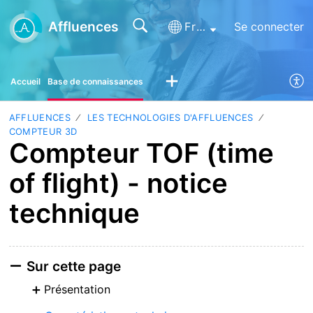
Affluences
Français (France)
Se connecter
Accueil
Base de connaissances
AFFLUENCES
LES TECHNOLOGIES D'AFFLUENCES
COMPTEUR 3D
Compteur TOF (time
of flight) - notice
technique
Sur cette page
Présentation