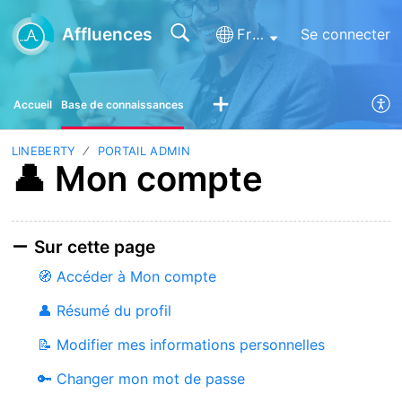
Affluences
Français (France)
Se connecter
Accueil
Base de connaissances
LINEBERTY
PORTAIL ADMIN
👤 Mon compte
Sur cette page
🧭 Accéder à Mon compte
👤 Résumé du profil
📝 Modifier mes informations personnelles
🔑 Changer mon mot de passe