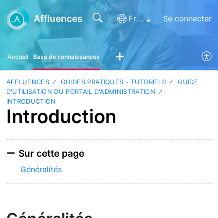
Affluences
Français (France)
Se connecter
Accueil
Base de connaissances
AFFLUENCES
GUIDES PRATIQUES - TUTORIELS
GUIDE
D'UTILISATION DU PORTAIL D'ADMINISTRATION
INTRODUCTION
Introduction
Sur cette page
Généralités