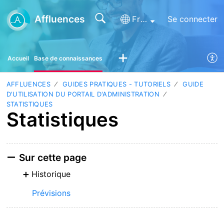
Affluences
Français (France)
Se connecter
Accueil
Base de connaissances
AFFLUENCES
GUIDES PRATIQUES - TUTORIELS
GUIDE
D'UTILISATION DU PORTAIL D'ADMINISTRATION
STATISTIQUES
Statistiques
Sur cette page
Historique
Prévisions