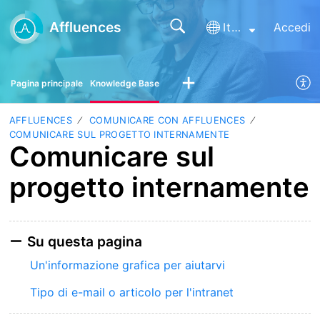
Affluences
Italiano
Accedi
Pagina principale
Knowledge Base
AFFLUENCES
COMUNICARE CON AFFLUENCES
COMUNICARE SUL PROGETTO INTERNAMENTE
Comunicare sul
progetto internamente
Su questa pagina
Un'informazione grafica per aiutarvi
Tipo di e-mail o articolo per l'intranet