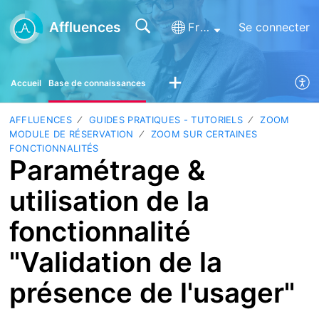
Affluences
Français (France)
Se connecter
Accueil
Base de connaissances
AFFLUENCES
GUIDES PRATIQUES - TUTORIELS
ZOOM
MODULE DE RÉSERVATION
ZOOM SUR CERTAINES
FONCTIONNALITÉS
Paramétrage &
utilisation de la
fonctionnalité
"Validation de la
présence de l'usager"