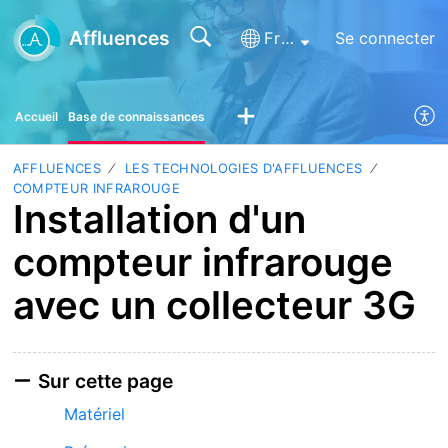
Affluences
Français (France)
Se connecter
Accueil
Base de connaissances
AFFLUENCES
LES TECHNOLOGIES D'AFFLUENCES
COMPTEUR INFRAROUGE
Installation d'un
compteur infrarouge
avec un collecteur 3G
Sur cette page
Matériel